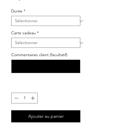
Durée
*
Carte cadeau
*
Commentaires client (facultatif)
0/500
Quantité
*
Ajouter au panier