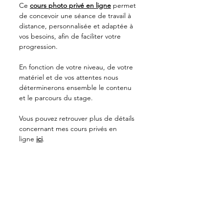
Ce
cours photo privé en ligne
permet
de concevoir une séance de travail à
distance, personnalisée et adaptée à
vos besoins, afin de faciliter votre
progression.
En fonction de votre niveau, de votre
matériel et de vos attentes nous
déterminerons ensemble le contenu
et le parcours du stage.
Vous pouvez retrouver plus de détails
concernant mes cours privés en
ligne
ici
.
C'EST POUR OFFRIR ? PENSEZ À LA
CARTE CADEAU !
Il vous suffit pour cela de sélectionner
l'option dédiée lors du passage de
votre commande. Merci d'indiquer la