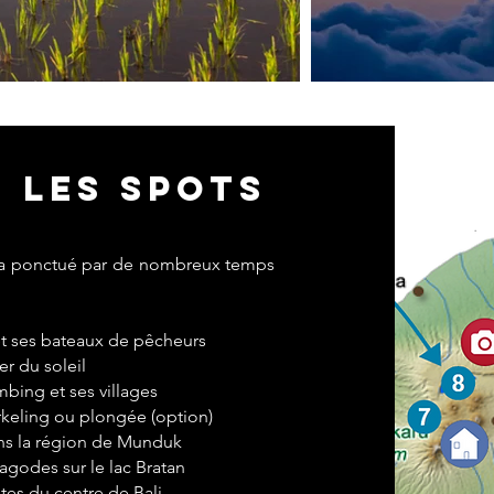
t les spots
 sera ponctué par de nombreux temps
et ses bateaux de pêcheurs
r du soleil
mbing et ses villages
rkeling ou plongée (option)
ans la région de Munduk
agodes sur le lac Bratan
tes du centre de Bali