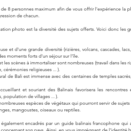
 de 8 personnes maximum afin de vous offrir l'expérience la plu
ogression de chacun.
tion photo est la diversité des sujets offerts. Voici donc les
use et d'une grande diversité (rizières, volcans, cascades, lacs, 
des moments forts d'un séjour sur l'île.
 et les scènes à immortaliser sont nombreuses (travail dans les ri
, cérémonies religieuses ... ).
tural de Bali est immense avec des centaines de temples sacrés
accueillant et souriant des Balinais favorisera les rencontres 
 population de villages ... ).
rès nombreuses espèces de végétaux qui pourront servir de sujet
 singes, mangoustes, oiseaux ou reptiles.
également encadrés par un guide balinais francophone qui assu
 concernant son pays. Ainsi, en vous imprégnant de l'identité